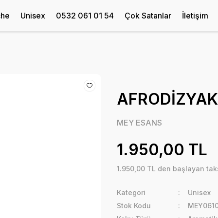
che
Unisex
0532 061 01 54
Çok Satanlar
İletişim
AFRODİZYAK 
MEY ESANS
1.950,00 TL
1.950,00 TL den başlayan taks
Kategori
Unisex
Stok Kodu
MEY0610