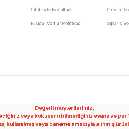
İptal İade Koşullari
İletişim F
Kişisel Veriler Politikası
Sipariş S
Değerli müşterilerimiz,
ğiniz veya kokusunu bilmediğiniz esans ve parfümle
mış, kullanılmış veya deneme amacıyla alınmış ürü