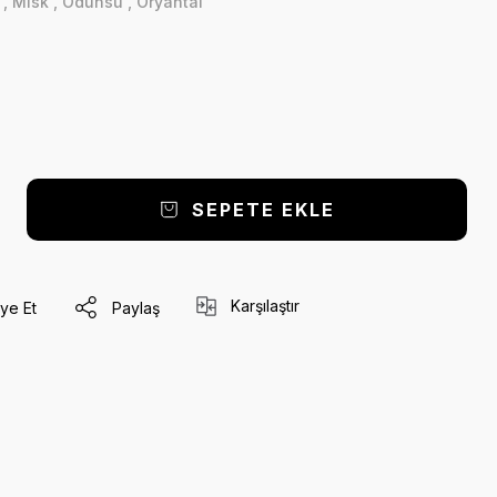
k
,
Misk
,
Odunsu
,
Oryantal
SEPETE EKLE
Karşılaştır
ye Et
Paylaş