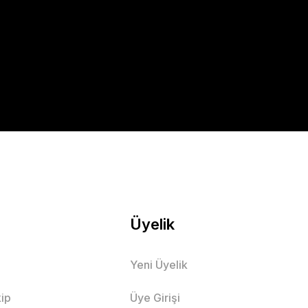
Üyelik
Yeni Üyelik
ip
Üye Girişi