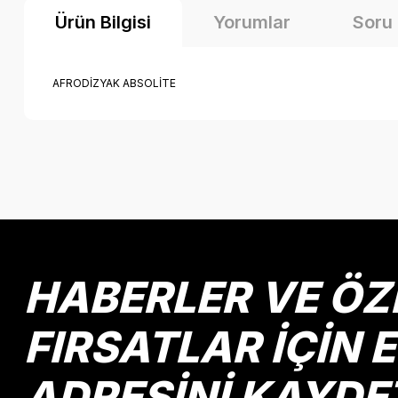
Ürün Bilgisi
Yorumlar
Soru
AFRODİZYAK ABSOLİTE
Bu ürünün fiyat bilgisi, resim, ürün açıklamalarında ve diğer k
Görüş ve önerileriniz için teşekkür ederiz.
Ürün resmi kalitesiz, bozuk veya görüntülenemiyor.
Ürün açıklamasında eksik bilgiler bulunuyor.
Ürün bilgilerinde hatalar bulunuyor.
HABERLER VE ÖZ
Ürün fiyatı diğer sitelerden daha pahalı.
Bu ürüne benzer farklı alternatifler olmalı.
FIRSATLAR İÇİN 
ADRESİNİ KAYDE