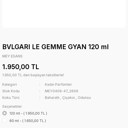
BVLGARI LE GEMME GYAN 120 ml
MEY ESANS
1.950,00 TL
1.950,00 TL den başlayan taksitlerle!
Kategori
Kadın Parfümler
Stok Kodu
MEY0409-47_2606
Koku Türü
Baharatlı
,
Çiçeksi
,
Odunsu
Seçenekler
120 ml - ( 1.950,00 TL )
60 ml - ( 1.650,00 TL )