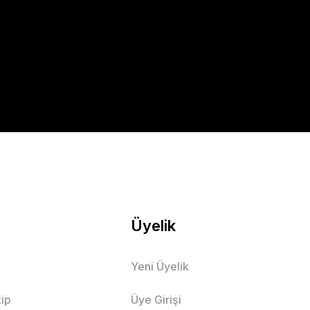
Üyelik
Yeni Üyelik
ip
Üye Girişi