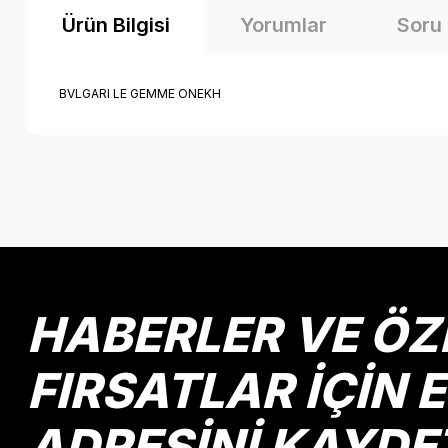
Ürün Bilgisi
Yorumlar
Soru
BVLGARI LE GEMME ONEKH
Bu ürünün fiyat bilgisi, resim, ürün açıklamalarında ve diğer k
Görüş ve önerileriniz için teşekkür ederiz.
Ürün resmi kalitesiz, bozuk veya görüntülenemiyor.
Ürün açıklamasında eksik bilgiler bulunuyor.
Ürün bilgilerinde hatalar bulunuyor.
HABERLER VE ÖZ
Ürün fiyatı diğer sitelerden daha pahalı.
Bu ürüne benzer farklı alternatifler olmalı.
FIRSATLAR İÇİN 
ADRESİNİ KAYDE