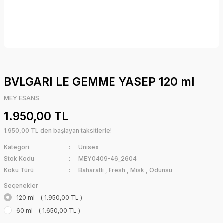
BVLGARI LE GEMME YASEP 120 ml
MEY ESANS
1.950,00 TL
1.950,00 TL den başlayan taksitlerle!
Kategori
Unisex
Stok Kodu
MEY0409-46_2604
Koku Türü
Baharatlı
,
Fresh
,
Misk
,
Odunsu
Seçenekler
120 ml - ( 1.950,00 TL )
60 ml - ( 1.650,00 TL )