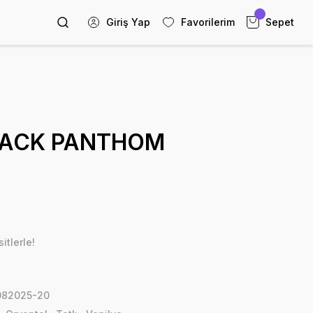
Giriş Yap
Favorilerim
Sepet
BLACK PANTHOM
itlerle!
82025-20