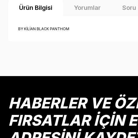
Ürün Bilgisi
Yorumlar
Soru
BY KİLİAN BLACK PANTHOM
Bu ürünün fiyat bilgisi, resim, ürün açıklamalarında ve diğer k
Görüş ve önerileriniz için teşekkür ederiz.
Ürün resmi kalitesiz, bozuk veya görüntülenemiyor.
Ürün açıklamasında eksik bilgiler bulunuyor.
Ürün bilgilerinde hatalar bulunuyor.
HABERLER VE ÖZ
Ürün fiyatı diğer sitelerden daha pahalı.
Bu ürüne benzer farklı alternatifler olmalı.
FIRSATLAR İÇİN 
ADRESİNİ KAYDE