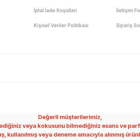
İptal İade Koşullari
İletişim F
Kişisel Veriler Politikası
Sipariş S
Değerli müşterilerimiz,
ğiniz veya kokusunu bilmediğiniz esans ve parfümle
mış, kullanılmış veya deneme amacıyla alınmış ürü