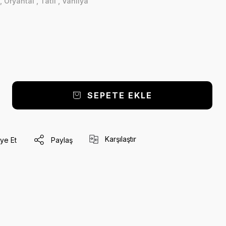
,
Oryantal
,
Tatlı
,
Vanilya
SEPETE EKLE
Karşılaştır
ye Et
Paylaş