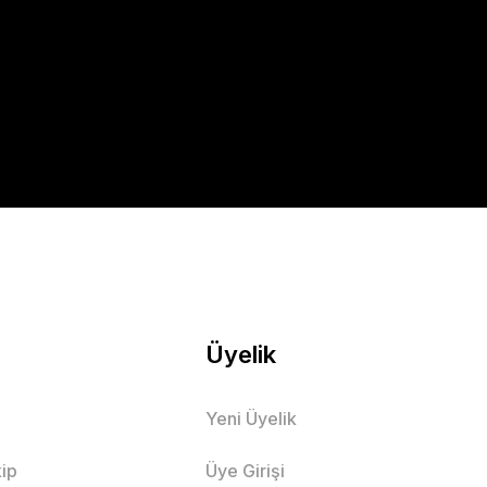
Üyelik
Yeni Üyelik
ip
Üye Girişi