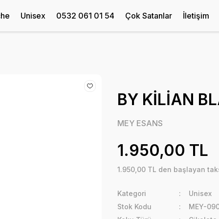
che
Unisex
0532 061 01 54
Çok Satanlar
İletişim
BY KİLİAN 
MEY ESANS
1.950,00 TL
1.950,00 TL den başlayan taks
Kategori
Unisex
Stok Kodu
MEY-090