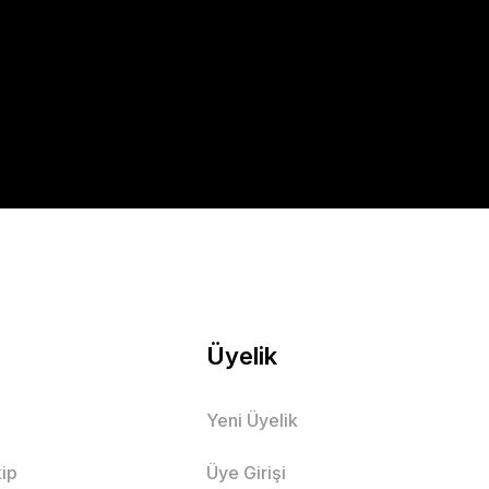
Üyelik
Yeni Üyelik
ip
Üye Girişi