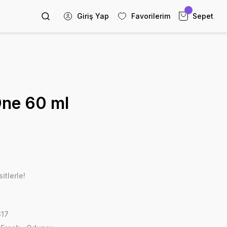
Giriş Yap
Favorilerim
Sepet
One 60 ml
itlerle!
17