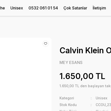
che
Unisex
0532 061 01 54
Çok Satanlar
İletişim
Calvin Klein 
MEY ESANS
1.650,00 TL
1.650,00 TL den başlayan taks
Kategori
Unisex
Stok Kodu
CCOU_23