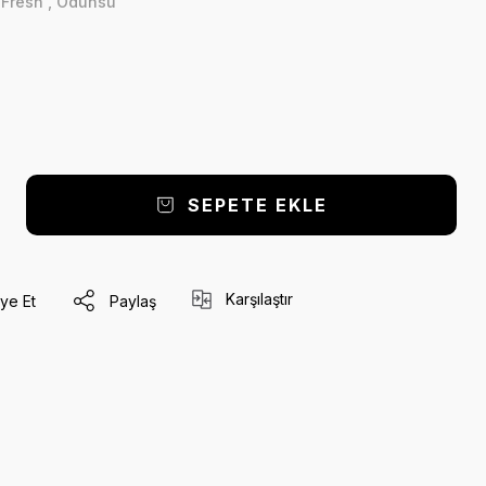
,
Fresh
,
Odunsu
SEPETE EKLE
Karşılaştır
ye Et
Paylaş