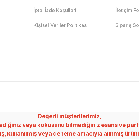
İptal İade Koşullari
İletişim F
Kişisel Veriler Politikası
Sipariş S
Değerli müşterilerimiz,
ğiniz veya kokusunu bilmediğiniz esans ve parfümle
mış, kullanılmış veya deneme amacıyla alınmış ürü