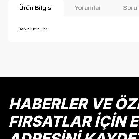
Ürün Bilgisi
Yorumlar
Soru
Calvin Klein One
Bu ürünün fiyat bilgisi, resim, ürün açıklamalarında ve diğer k
Görüş ve önerileriniz için teşekkür ederiz.
Ürün resmi kalitesiz, bozuk veya görüntülenemiyor.
Ürün açıklamasında eksik bilgiler bulunuyor.
Ürün bilgilerinde hatalar bulunuyor.
HABERLER VE ÖZ
Ürün fiyatı diğer sitelerden daha pahalı.
Bu ürüne benzer farklı alternatifler olmalı.
FIRSATLAR İÇİN 
ADRESİNİ KAYDE