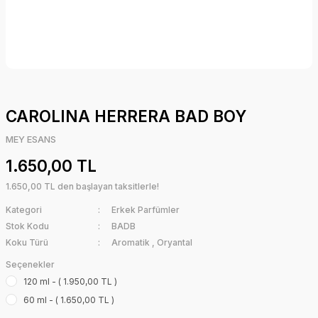
CAROLINA HERRERA BAD BOY
MEY ESANS
1.650,00 TL
1.650,00 TL den başlayan taksitlerle!
Kategori
Erkek Parfümler
Stok Kodu
BADB
Koku Türü
Aromatik
,
Oryantal
Seçenekler
120 ml - ( 1.950,00 TL )
60 ml - ( 1.650,00 TL )