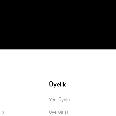
Üyelik
Yeni Üyelik
ip
Üye Girişi