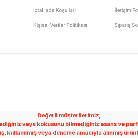
İptal İade Koşullari
İletişim F
Kişisel Veriler Politikası
Sipariş S
Değerli müşterilerimiz,
ğiniz veya kokusunu bilmediğiniz esans ve parfümle
mış, kullanılmış veya deneme amacıyla alınmış ürü