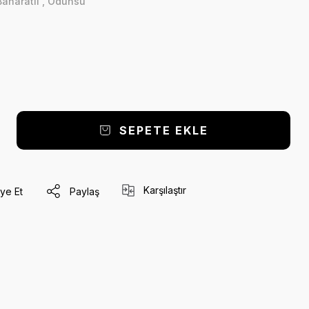
Baharatlı
,
Odunsu
SEPETE EKLE
Karşılaştır
ye Et
Paylaş