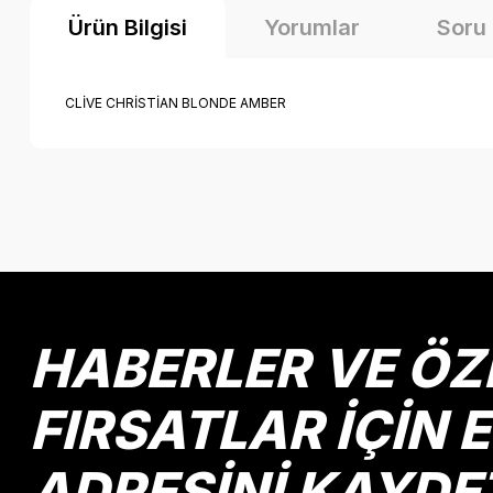
Ürün Bilgisi
Yorumlar
Soru
CLİVE CHRİSTİAN BLONDE AMBER
Bu ürünün fiyat bilgisi, resim, ürün açıklamalarında ve diğer k
Görüş ve önerileriniz için teşekkür ederiz.
Ürün resmi kalitesiz, bozuk veya görüntülenemiyor.
Ürün açıklamasında eksik bilgiler bulunuyor.
Ürün bilgilerinde hatalar bulunuyor.
HABERLER VE ÖZ
Ürün fiyatı diğer sitelerden daha pahalı.
Bu ürüne benzer farklı alternatifler olmalı.
FIRSATLAR İÇİN 
ADRESİNİ KAYDE