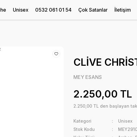
che
Unisex
0532 061 01 54
Çok Satanlar
İletişim
CLİVE CHRİ
MEY ESANS
2.250,00 TL
2.250,00 TL den başlayan taks
Kategori
Unisex
Stok Kodu
MEY2910