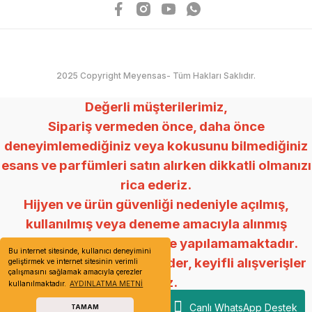
2025 Copyright Meyensas- Tüm Hakları Saklıdır.
Değerli müşterilerimiz,
Sipariş vermeden önce, daha önce
deneyimlemediğiniz veya kokusunu bilmediğiniz
esans ve parfümleri satın alırken dikkatli olmanızı
rica ederiz.
Hijyen ve ürün güvenliği nedeniyle açılmış,
kullanılmış veya deneme amacıyla alınmış
ürünlerde değişim ve iade yapılamamaktadır.
Bu internet sitesinde, kullanıcı deneyimini
Anlayışınız için teşekkür eder, keyifli alışverişler
geliştirmek ve internet sitesinin verimli
çalışmasını sağlamak amacıyla çerezler
dileriz.
kullanılmaktadır.
AYDINLATMA METNİ
Mey Esans
Canlı WhatsApp Destek
TAMAM