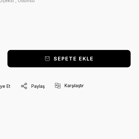
Çiçeksi
,
Odunsu
SEPETE EKLE
Karşılaştır
ye Et
Paylaş