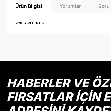
Ürün Bilgisi
Yorumlar
Soru
DİOR HOMME İNTENSE
Bu ürünün fiyat bilgisi, resim, ürün açıklamalarında ve diğer k
Görüş ve önerileriniz için teşekkür ederiz.
Ürün resmi kalitesiz, bozuk veya görüntülenemiyor.
Ürün açıklamasında eksik bilgiler bulunuyor.
Ürün bilgilerinde hatalar bulunuyor.
HABERLER VE ÖZ
Ürün fiyatı diğer sitelerden daha pahalı.
Bu ürüne benzer farklı alternatifler olmalı.
FIRSATLAR İÇİN 
ADRESİNİ KAYDE