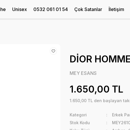
che
Unisex
0532 061 01 54
Çok Satanlar
İletişim
DİOR HOMME
MEY ESANS
1.650,00 TL
1.650,00 TL den başlayan taks
Kategori
Erkek Pa
Stok Kodu
MEY261