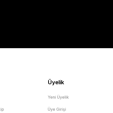
Üyelik
Yeni Üyelik
ip
Üye Girişi