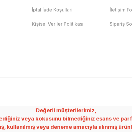
İptal İade Koşullari
İletişim F
Kişisel Veriler Politikası
Sipariş S
Değerli müşterilerimiz,
ğiniz veya kokusunu bilmediğiniz esans ve parfümle
mış, kullanılmış veya deneme amacıyla alınmış ürü