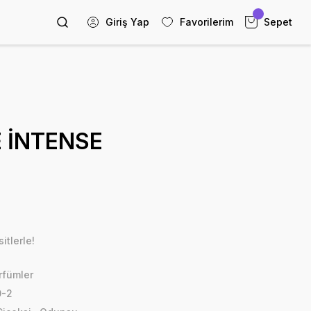
Giriş Yap
Favorilerim
Sepet
 İNTENSE
itlerle!
rfümler
0-2