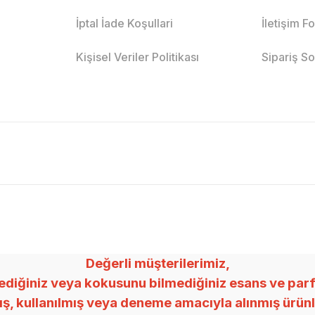
İptal İade Koşullari
İletişim F
Kişisel Veriler Politikası
Sipariş S
Değerli müşterilerimiz,
ğiniz veya kokusunu bilmediğiniz esans ve parfümle
mış, kullanılmış veya deneme amacıyla alınmış ürü