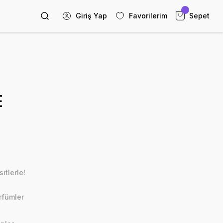
Giriş Yap
Favorilerim
Sepet
E
itlerle!
rfümler