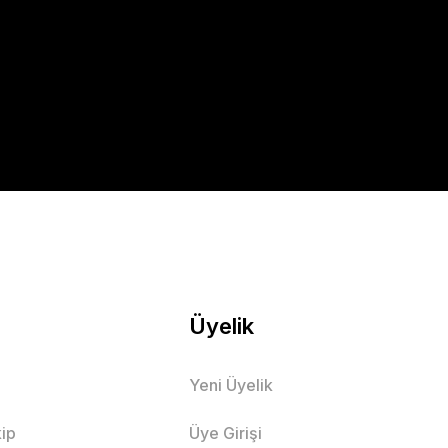
Üyelik
Yeni Üyelik
ip
Üye Girişi