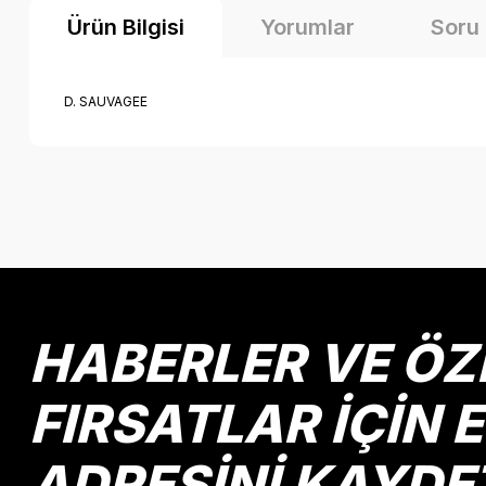
Ürün Bilgisi
Yorumlar
Soru
D. SAUVAGEE
Bu ürünün fiyat bilgisi, resim, ürün açıklamalarında ve diğer k
Görüş ve önerileriniz için teşekkür ederiz.
Ürün resmi kalitesiz, bozuk veya görüntülenemiyor.
Ürün açıklamasında eksik bilgiler bulunuyor.
Ürün bilgilerinde hatalar bulunuyor.
HABERLER VE ÖZ
Ürün fiyatı diğer sitelerden daha pahalı.
Bu ürüne benzer farklı alternatifler olmalı.
FIRSATLAR İÇİN 
ADRESİNİ KAYDE