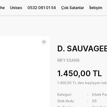
che
Unisex
0532 061 01 54
Çok Satanlar
İletişim
D. SAUVAGE
MEY ESANS
1.450,00 TL
1.450,00 TL den başlayan taks
Kategori
Erkek Pa
Stok Kodu
DS