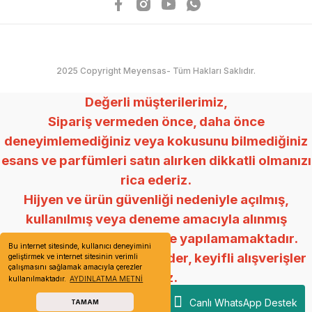
2025 Copyright Meyensas- Tüm Hakları Saklıdır.
Değerli müşterilerimiz,
Sipariş vermeden önce, daha önce
deneyimlemediğiniz veya kokusunu bilmediğiniz
esans ve parfümleri satın alırken dikkatli olmanızı
rica ederiz.
Hijyen ve ürün güvenliği nedeniyle açılmış,
kullanılmış veya deneme amacıyla alınmış
ürünlerde değişim ve iade yapılamamaktadır.
Bu internet sitesinde, kullanıcı deneyimini
Anlayışınız için teşekkür eder, keyifli alışverişler
geliştirmek ve internet sitesinin verimli
çalışmasını sağlamak amacıyla çerezler
dileriz.
kullanılmaktadır.
AYDINLATMA METNİ
Mey Esans
Canlı WhatsApp Destek
TAMAM