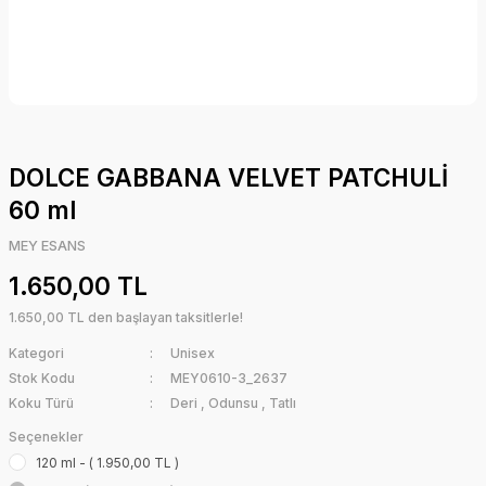
DOLCE GABBANA VELVET PATCHULİ
60 ml
MEY ESANS
1.650,00 TL
1.650,00 TL den başlayan taksitlerle!
Kategori
Unisex
Stok Kodu
MEY0610-3_2637
Koku Türü
Deri
,
Odunsu
,
Tatlı
Seçenekler
120 ml - ( 1.950,00 TL )