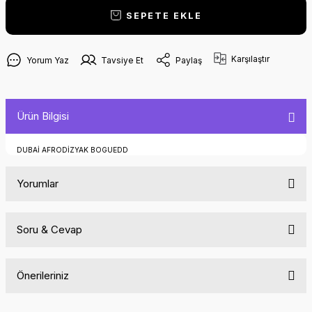
SEPETE EKLE
Karşılaştır
Yorum Yaz
Tavsiye Et
Paylaş
Ürün Bilgisi
DUBAİ AFRODİZYAK BOGUEDD
Yorumlar
Soru & Cevap
Bu ürüne ilk yorumu siz yapın!
Önerileriniz
Yorum Yaz
Ürün hakkında henüz soru sorulmamış.
Bu ürünün fiyat bilgisi, resim, ürün açıklamalarında ve diğer