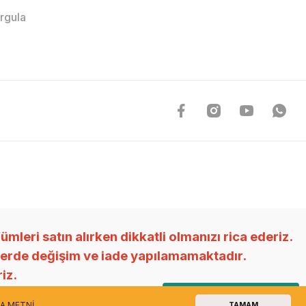
orgula
ri satın alırken dikkatli olmanızı rica ederiz.
nlerde değişim ve iade yapılamamaktadır.
riz.
Canlı WhatsApp Destek
A METNİ
TAMAM