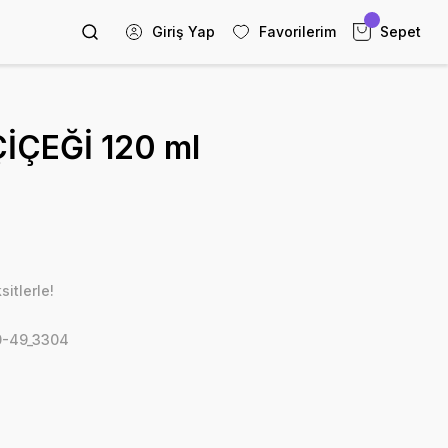
Giriş Yap
Favorilerim
Sepet
İÇEĞİ 120 ml
itlerle!
-49_3304