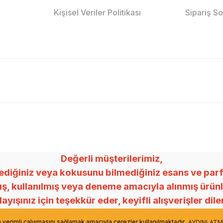
Kişisel Veriler Politikası
Sipariş S
Değerli müşterilerimiz,
ğiniz veya kokusunu bilmediğiniz esans ve parfümle
mış, kullanılmış veya deneme amacıyla alınmış ürü
ayışınız için teşekkür eder, keyifli alışverişler dile
Mey Esans
in verimli çalışmasını sağlamak amacıyla çerezler kullanılmaktadır.
AYDINLATM