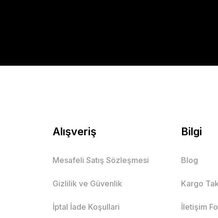
Alışveriş
Bilgi
Mesafeli Satış Sözleşmesi
Blog
Gizlilik ve Güvenlik
Kargo Tak
İptal İade Koşullari
İletişim F