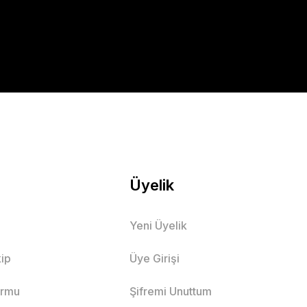
Üyelik
Yeni Üyelik
ip
Üye Girişi
ormu
Şifremi Unuttum