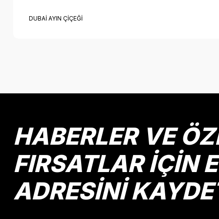
DUBAİ AYIN ÇİÇEĞİ
Bu ürünün fiyat bilgisi, resim, ürün açıklamalarında ve diğer k
Görüş ve önerileriniz için teşekkür ederiz.
Ürün resmi kalitesiz, bozuk veya görüntülenemiyor.
Ürün açıklamasında eksik bilgiler bulunuyor.
Ürün bilgilerinde hatalar bulunuyor.
HABERLER VE ÖZ
Ürün fiyatı diğer sitelerden daha pahalı.
Bu ürüne benzer farklı alternatifler olmalı.
FIRSATLAR İÇİN 
ADRESİNİ KAYDE