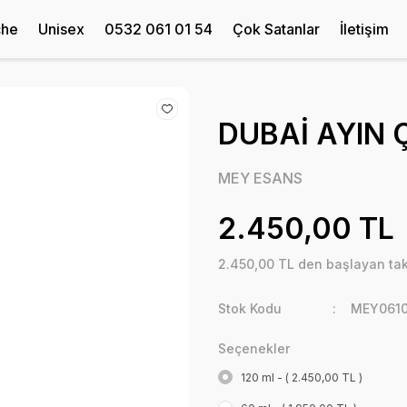
che
Unisex
0532 061 01 54
Çok Satanlar
İletişim
DUBAİ AYIN Ç
MEY ESANS
2.450,00 TL
2.450,00 TL den başlayan taks
Stok Kodu
MEY0610
Seçenekler
120 ml - ( 2.450,00 TL )