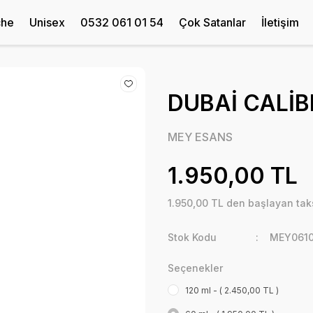
che
Unisex
0532 061 01 54
Çok Satanlar
İletişim
DUBAİ CALİB
MEY ESANS
1.950,00 TL
1.950,00 TL den başlayan taks
Stok Kodu
MEY0610
Seçenekler
120 ml - ( 2.450,00 TL )