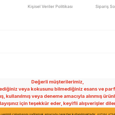
Kişisel Veriler Politikası
Sipariş S
Değerli müşterilerimiz,
ğiniz veya kokusunu bilmediğiniz esans ve parfümle
mış, kullanılmış veya deneme amacıyla alınmış ürü
ayışınız için teşekkür eder, keyifli alışverişler dile
Mey Esans
in verimli çalışmasını sağlamak amacıyla çerezler kullanılmaktadır.
AYDINLATM