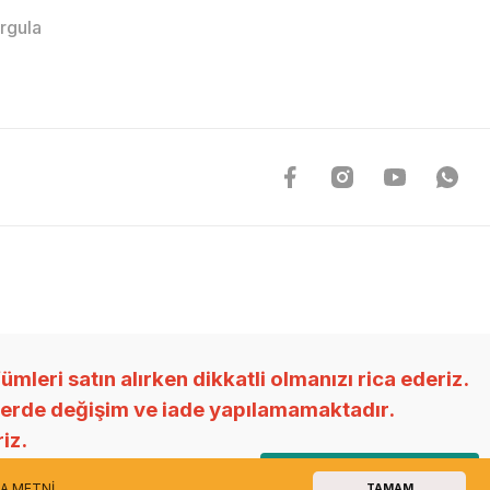
orgula
ri satın alırken dikkatli olmanızı rica ederiz.
nlerde değişim ve iade yapılamamaktadır.
riz.
Canlı WhatsApp Destek
A METNİ
TAMAM