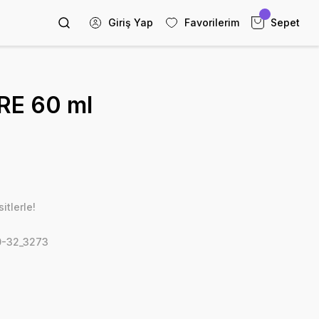
Giriş Yap
Favorilerim
Sepet
RE 60 ml
itlerle!
-32_3273