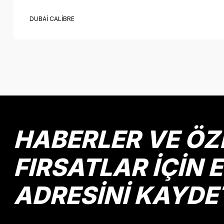
DUBAİ CALİBRE
Bu ürünün fiyat bilgisi, resim, ürün açıklamalarında ve diğer k
Görüş ve önerileriniz için teşekkür ederiz.
Ürün resmi kalitesiz, bozuk veya görüntülenemiyor.
Ürün açıklamasında eksik bilgiler bulunuyor.
Ürün bilgilerinde hatalar bulunuyor.
HABERLER VE ÖZ
Ürün fiyatı diğer sitelerden daha pahalı.
Bu ürüne benzer farklı alternatifler olmalı.
FIRSATLAR İÇİN 
ADRESİNİ KAYDE