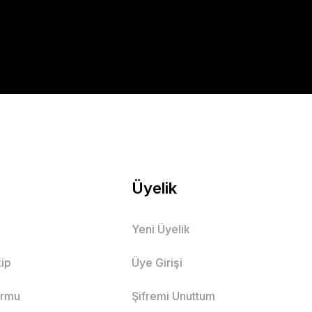
Üyelik
Yeni Üyelik
ip
Üye Girişi
ormu
Şifremi Unuttum