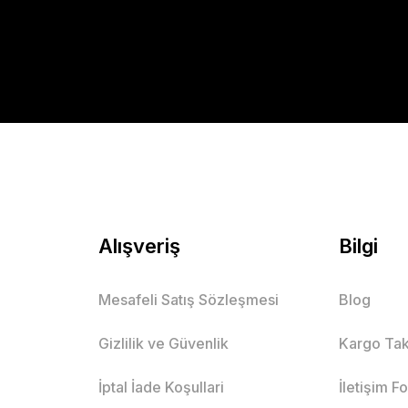
Alışveriş
Bilgi
Mesafeli Satış Sözleşmesi
Blog
Gizlilik ve Güvenlik
Kargo Tak
İptal İade Koşullari
İletişim F