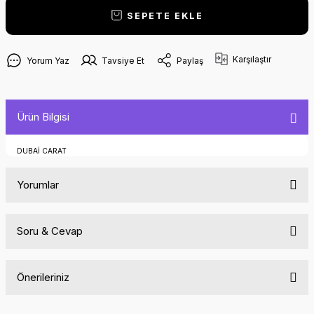
SEPETE EKLE
Karşılaştır
Yorum Yaz
Tavsiye Et
Paylaş
Ürün Bilgisi
DUBAİ CARAT
Yorumlar
Soru & Cevap
Bu ürüne ilk yorumu siz yapın!
Önerileriniz
Yorum Yaz
Ürün hakkında henüz soru sorulmamış.
Bu ürünün fiyat bilgisi, resim, ürün açıklamalarında ve diğer