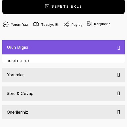
SEPETE EKLE
Karşılaştır
Yorum Yaz
Tavsiye Et
Paylaş
Ürün Bilgisi
DUBAİ ESTRAD
Yorumlar
Soru & Cevap
Bu ürüne ilk yorumu siz yapın!
Önerileriniz
Yorum Yaz
Ürün hakkında henüz soru sorulmamış.
Bu ürünün fiyat bilgisi, resim, ürün açıklamalarında ve diğer