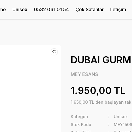
che
Unisex
0532 061 01 54
Çok Satanlar
İletişim
DUBAI GURME
MEY ESANS
1.950,00 TL
1.950,00 TL den başlayan taks
Kategori
Unisex
Stok Kodu
MEY1508