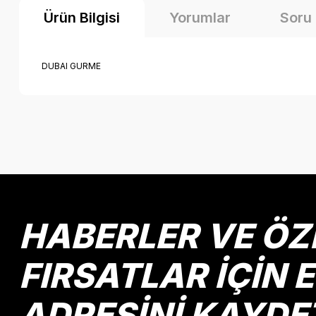
Ürün Bilgisi
Yorumlar
Soru
DUBAI GURME
Bu ürünün fiyat bilgisi, resim, ürün açıklamalarında ve diğer k
Görüş ve önerileriniz için teşekkür ederiz.
Ürün resmi kalitesiz, bozuk veya görüntülenemiyor.
Ürün açıklamasında eksik bilgiler bulunuyor.
Ürün bilgilerinde hatalar bulunuyor.
HABERLER VE ÖZ
Ürün fiyatı diğer sitelerden daha pahalı.
Bu ürüne benzer farklı alternatifler olmalı.
FIRSATLAR İÇİN 
ADRESİNİ KAYDE