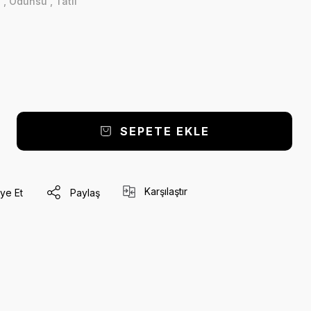
ı
,
Odunsu
,
Tatlı
SEPETE EKLE
Karşılaştır
ye Et
Paylaş