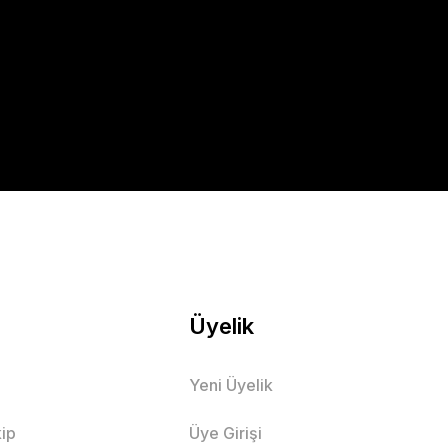
Üyelik
Yeni Üyelik
ip
Üye Girişi