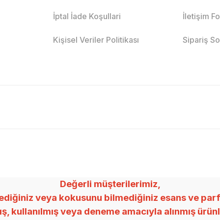
İptal İade Koşullari
İletişim F
Kişisel Veriler Politikası
Sipariş S
Değerli müşterilerimiz,
ğiniz veya kokusunu bilmediğiniz esans ve parfümle
mış, kullanılmış veya deneme amacıyla alınmış ürü