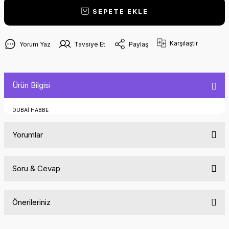
SEPETE EKLE
Karşılaştır
Yorum Yaz
Tavsiye Et
Paylaş
Ürün Bilgisi
DUBAİ HABBE
Yorumlar
Soru & Cevap
Bu ürüne ilk yorumu siz yapın!
Önerileriniz
Yorum Yaz
Ürün hakkında henüz soru sorulmamış.
Bu ürünün fiyat bilgisi, resim, ürün açıklamalarında ve diğer