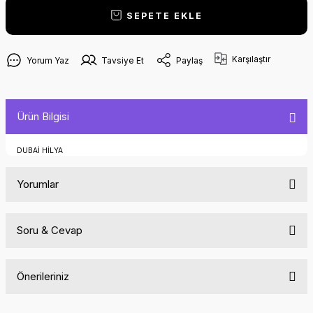
SEPETE EKLE
Karşılaştır
Yorum Yaz
Tavsiye Et
Paylaş
Ürün Bilgisi
DUBAİ HİLYA
Yorumlar
Soru & Cevap
Bu ürüne ilk yorumu siz yapın!
Önerileriniz
Yorum Yaz
Ürün hakkında henüz soru sorulmamış.
Bu ürünün fiyat bilgisi, resim, ürün açıklamalarında ve diğer