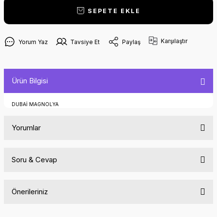
SEPETE EKLE
Karşılaştır
Yorum Yaz
Tavsiye Et
Paylaş
Ürün Bilgisi
DUBAİ MAGNOLYA
Yorumlar
Soru & Cevap
Bu ürüne ilk yorumu siz yapın!
Önerileriniz
Yorum Yaz
Ürün hakkında henüz soru sorulmamış.
Bu ürünün fiyat bilgisi, resim, ürün açıklamalarında ve diğer