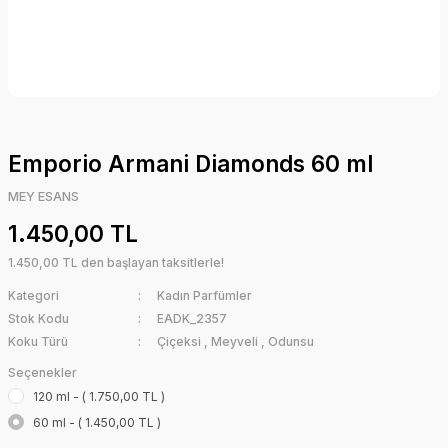
Emporio Armani Diamonds 60 ml
MEY ESANS
1.450,00 TL
1.450,00 TL den başlayan taksitlerle!
Kategori
Kadın Parfümler
Stok Kodu
EADK_2357
Koku Türü
Çiçeksi
,
Meyveli
,
Odunsu
Seçenekler
120 ml - ( 1.750,00 TL )
60 ml - ( 1.450,00 TL )