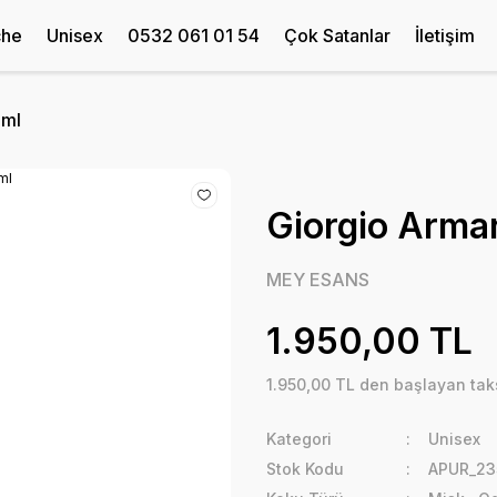
che
Unisex
0532 061 01 54
Çok Satanlar
İletişim
 ml
Giorgio Arman
MEY ESANS
1.950,00 TL
1.950,00 TL den başlayan taks
Kategori
Unisex
Stok Kodu
APUR_23