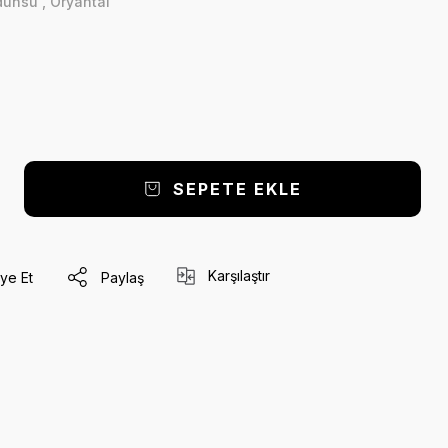
dunsu
,
Oryantal
SEPETE EKLE
Karşılaştır
ye Et
Paylaş