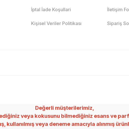
İptal İade Koşullari
İletişim F
Kişisel Veriler Politikası
Sipariş S
Değerli müşterilerimiz,
ğiniz veya kokusunu bilmediğiniz esans ve parfümle
mış, kullanılmış veya deneme amacıyla alınmış ürü