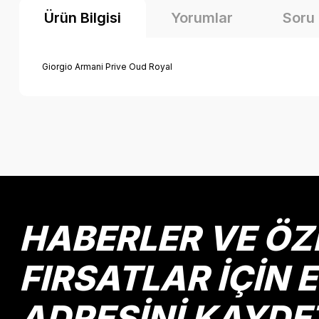
Ürün Bilgisi
Yorumlar
Soru
Giorgio Armani Prive Oud Royal
Bu ürünün fiyat bilgisi, resim, ürün açıklamalarında ve diğer k
Görüş ve önerileriniz için teşekkür ederiz.
Ürün resmi kalitesiz, bozuk veya görüntülenemiyor.
Ürün açıklamasında eksik bilgiler bulunuyor.
Ürün bilgilerinde hatalar bulunuyor.
HABERLER VE ÖZ
Ürün fiyatı diğer sitelerden daha pahalı.
Bu ürüne benzer farklı alternatifler olmalı.
FIRSATLAR İÇİN 
ADRESİNİ KAYDE