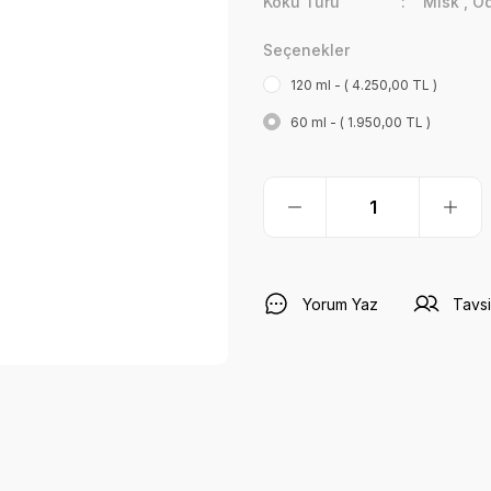
Koku Türü
Misk
,
O
Seçenekler
120 ml - ( 4.250,00 TL )
60 ml - ( 1.950,00 TL )
Yorum Yaz
Tavsi