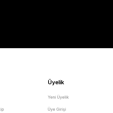
Üyelik
Yeni Üyelik
ip
Üye Girişi