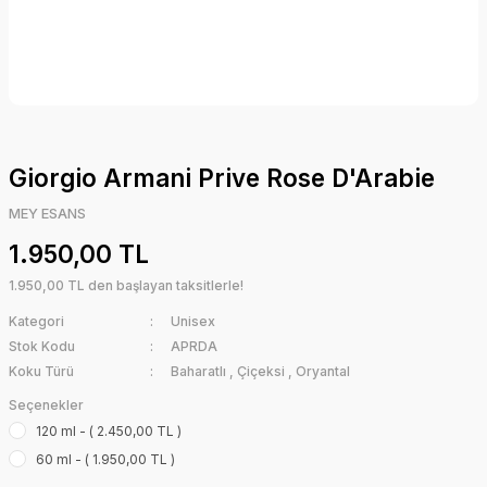
Giorgio Armani Prive Rose D'Arabie
MEY ESANS
1.950,00 TL
1.950,00 TL den başlayan taksitlerle!
Kategori
Unisex
Stok Kodu
APRDA
Koku Türü
Baharatlı
,
Çiçeksi
,
Oryantal
Seçenekler
120 ml - ( 2.450,00 TL )
60 ml - ( 1.950,00 TL )