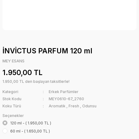
İNVİCTUS PARFUM 120 ml
MEY ESANS
1.950,00 TL
1.950,00 TL den başlayan taksitlerle!
Kategori
Erkek Parfümler
Stok Kodu
MEY0610-67_2760
Koku Türü
Aromatik
,
Fresh
,
Odunsu
Seçenekler
120 ml - ( 1.950,00 TL )
60 ml - ( 1.650,00 TL )