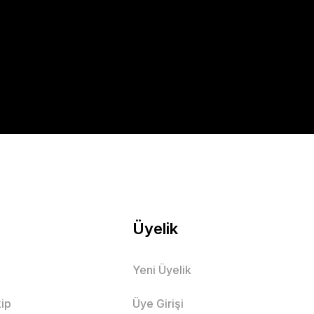
Üyelik
Yeni Üyelik
ip
Üye Girişi