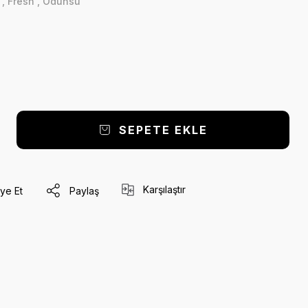
k
,
Fresh
,
Odunsu
SEPETE EKLE
Karşılaştır
ye Et
Paylaş