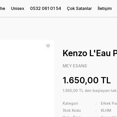
che
Unisex
0532 061 01 54
Çok Satanlar
İletişim
Kenzo L'Eau
MEY ESANS
1.650,00 TL
1.650,00 TL den başlayan taks
Kategori
Erkek Pa
Stok Kodu
KLHM