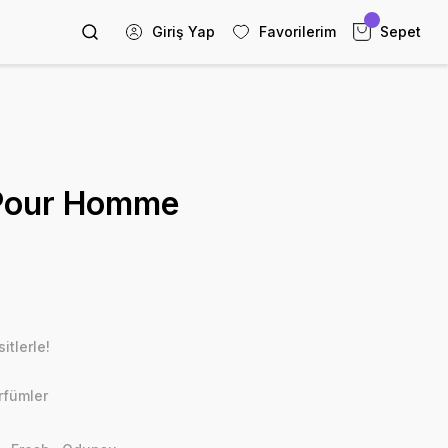
Giriş Yap
Favorilerim
Sepet
 Pour Homme
itlerle!
rfümler