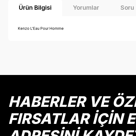
Ürün Bilgisi
Yorumlar
Soru
Kenzo L'Eau Pour Homme
Bu ürünün fiyat bilgisi, resim, ürün açıklamalarında ve diğer k
Görüş ve önerileriniz için teşekkür ederiz.
Ürün resmi kalitesiz, bozuk veya görüntülenemiyor.
Ürün açıklamasında eksik bilgiler bulunuyor.
Ürün bilgilerinde hatalar bulunuyor.
HABERLER VE ÖZ
Ürün fiyatı diğer sitelerden daha pahalı.
Bu ürüne benzer farklı alternatifler olmalı.
FIRSATLAR İÇİN 
ADRESİNİ KAYDE