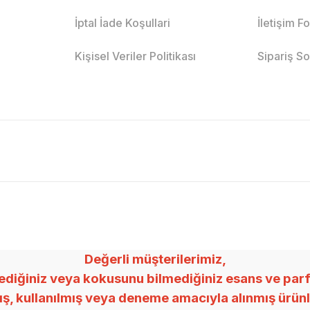
İptal İade Koşullari
İletişim F
Kişisel Veriler Politikası
Sipariş S
Değerli müşterilerimiz,
ğiniz veya kokusunu bilmediğiniz esans ve parfümle
mış, kullanılmış veya deneme amacıyla alınmış ürü