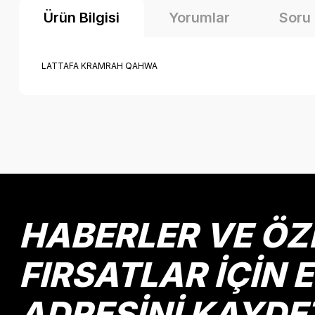
Ürün Bilgisi
Yorumlar
Soru
LATTAFA KRAMRAH QAHWA
Bu ürünün fiyat bilgisi, resim, ürün açıklamalarında ve diğer k
Görüş ve önerileriniz için teşekkür ederiz.
Ürün resmi kalitesiz, bozuk veya görüntülenemiyor.
Ürün açıklamasında eksik bilgiler bulunuyor.
Ürün bilgilerinde hatalar bulunuyor.
HABERLER VE ÖZ
Ürün fiyatı diğer sitelerden daha pahalı.
Bu ürüne benzer farklı alternatifler olmalı.
FIRSATLAR İÇİN 
ADRESİNİ KAYDE