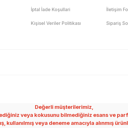
İptal İade Koşullari
İletişim F
Kişisel Veriler Politikası
Sipariş S
Değerli müşterilerimiz,
ğiniz veya kokusunu bilmediğiniz esans ve parfümle
mış, kullanılmış veya deneme amacıyla alınmış ürü