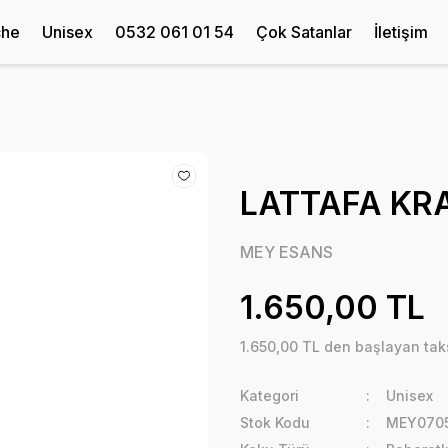
che
Unisex
0532 061 01 54
Çok Satanlar
İletişim
LATTAFA K
MEY ESANS
1.650,00 TL
1.650,00 TL den başlayan taks
Kategori
Unisex
Stok Kodu
MEY070