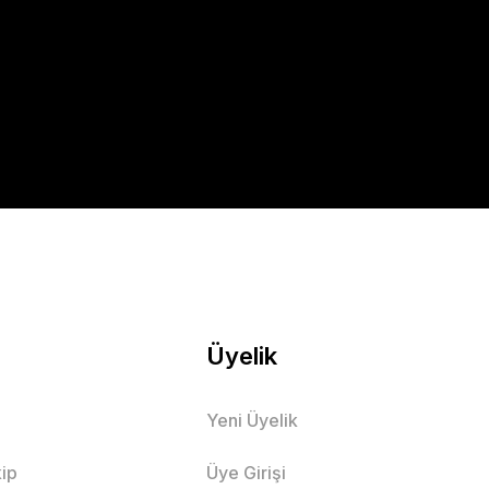
Üyelik
Yeni Üyelik
ip
Üye Girişi