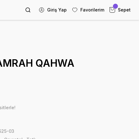
Giriş Yap
Favorilerim
Sepet
RAMRAH QAHWA
itlerle!
525-03