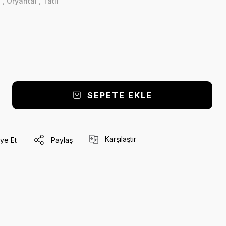
ı
,
Oryantal
,
Tatlı
SEPETE EKLE
Karşılaştır
ye Et
Paylaş