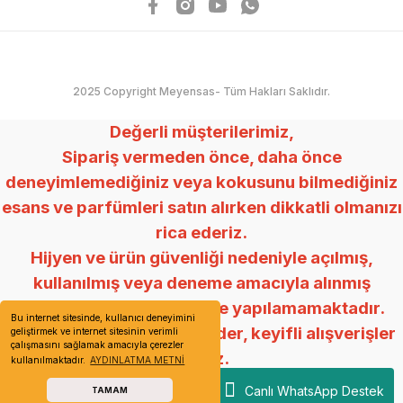
2025 Copyright Meyensas- Tüm Hakları Saklıdır.
Değerli müşterilerimiz,
Sipariş vermeden önce, daha önce
deneyimlemediğiniz veya kokusunu bilmediğiniz
esans ve parfümleri satın alırken dikkatli olmanızı
rica ederiz.
Hijyen ve ürün güvenliği nedeniyle açılmış,
kullanılmış veya deneme amacıyla alınmış
ürünlerde değişim ve iade yapılamamaktadır.
Bu internet sitesinde, kullanıcı deneyimini
Anlayışınız için teşekkür eder, keyifli alışverişler
geliştirmek ve internet sitesinin verimli
çalışmasını sağlamak amacıyla çerezler
dileriz.
kullanılmaktadır.
AYDINLATMA METNİ
Mey Esans
Canlı WhatsApp Destek
TAMAM