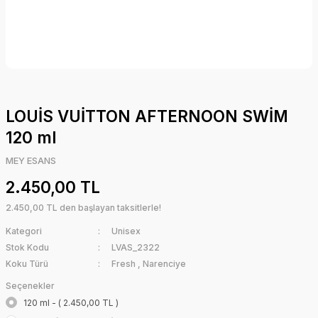
LOUİS VUİTTON AFTERNOON SWİM
120 ml
MEY ESANS
2.450,00 TL
2.450,00 TL den başlayan taksitlerle!
Kategori
Unisex
Stok Kodu
LVAS_2322
Koku Türü
Fresh
,
Narenciye
Seçenekler
120 ml - ( 2.450,00 TL )