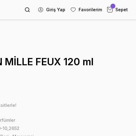
Giriş Yap
Favorilerim
Sepet
 MİLLE FEUX 120 ml
itlerle!
rfümler
-10_2652