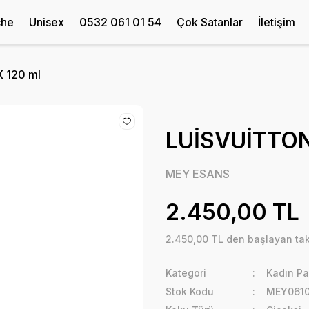
che
Unisex
0532 061 01 54
Çok Satanlar
İletişim
 120 ml
LUİSVUİTTON
MEY ESANS
2.450,00 TL
2.450,00 TL den başlayan taks
Kategori
Kadın Pa
Stok Kodu
MEY0610