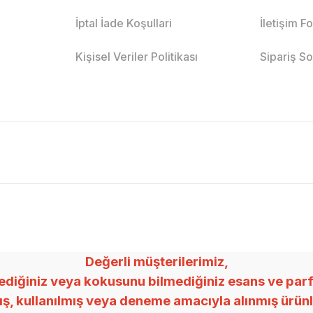
İptal İade Koşullari
İletişim F
Kişisel Veriler Politikası
Sipariş S
Değerli müşterilerimiz,
ğiniz veya kokusunu bilmediğiniz esans ve parfümle
mış, kullanılmış veya deneme amacıyla alınmış ürü