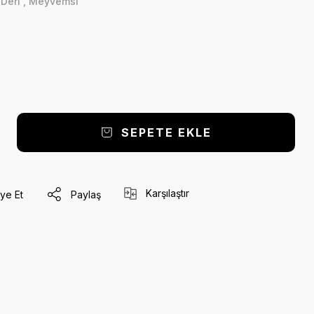
,
Deri
,
Meyvemsi
SEPETE EKLE
Karşılaştır
ye Et
Paylaş