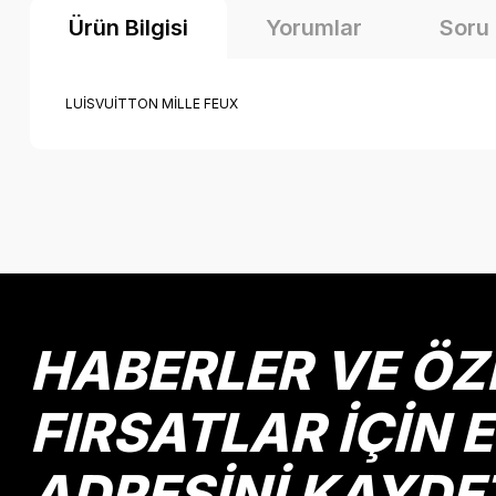
Ürün Bilgisi
Yorumlar
Soru
LUİSVUİTTON MİLLE FEUX
Bu ürünün fiyat bilgisi, resim, ürün açıklamalarında ve diğer k
Görüş ve önerileriniz için teşekkür ederiz.
Ürün resmi kalitesiz, bozuk veya görüntülenemiyor.
Ürün açıklamasında eksik bilgiler bulunuyor.
Ürün bilgilerinde hatalar bulunuyor.
HABERLER VE ÖZ
Ürün fiyatı diğer sitelerden daha pahalı.
Bu ürüne benzer farklı alternatifler olmalı.
FIRSATLAR İÇİN 
ADRESİNİ KAYDE