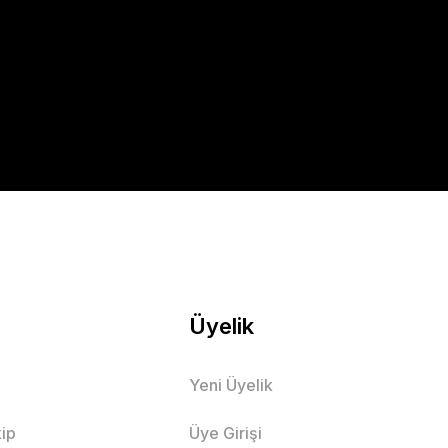
Üyelik
Yeni Üyelik
ip
Üye Girişi