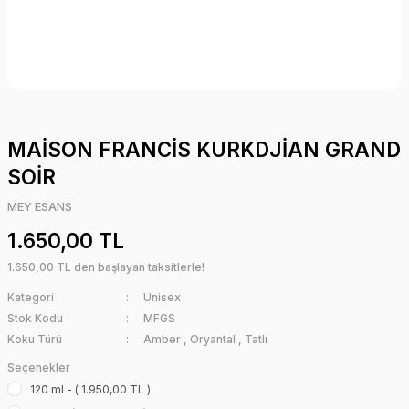
MAİSON FRANCİS KURKDJİAN GRAND
SOİR
MEY ESANS
1.650,00 TL
1.650,00 TL den başlayan taksitlerle!
Kategori
Unisex
Stok Kodu
MFGS
Koku Türü
Amber
,
Oryantal
,
Tatlı
Seçenekler
120 ml - ( 1.950,00 TL )