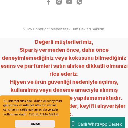
2025 Copyright Meyensas- Tüm Hakları Saklıdır.
Değerli müşterilerimiz,
Sipariş vermeden önce, daha önce
deneyimlemediğiniz veya kokusunu bilmediğiniz
esans ve parfümleri satın alırken dikkatli olmanızı
rica ederiz.
Hijyen ve ürün güvenliği nedeniyle açılmış,
kullanılmış veya deneme amacıyla alınmış
ürünlerde değişim ve iade yapılamamaktadır.
Bu internet sitesinde, kullanıcı deneyimini
Anlayışınız için teşekkür eder, keyifli alışverişler
geliştirmek ve internet sitesinin verimli
çalışmasını sağlamak amacıyla çerezler
dileriz.
kullanılmaktadır.
AYDINLATMA METNİ
Mey Esans
Canlı WhatsApp Destek
TAMAM