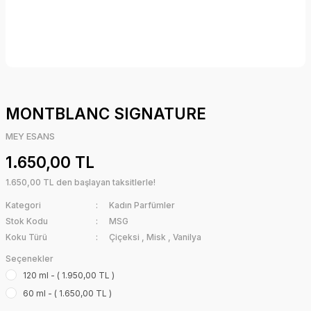
MONTBLANC SIGNATURE
MEY ESANS
1.650,00 TL
1.650,00 TL den başlayan taksitlerle!
Kategori
Kadın Parfümler
Stok Kodu
MSG
Koku Türü
Çiçeksi
,
Misk
,
Vanilya
Seçenekler
120 ml - ( 1.950,00 TL )
60 ml - ( 1.650,00 TL )