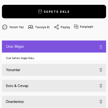
SEPETE EKLE
Karşılaştır
Yorum Yaz
Tavsiye Et
Paylaş
Ürün Bilgisi
Oud Safran Doğal Koku
Yorumlar
Soru & Cevap
Bu ürüne ilk yorumu siz yapın!
Önerileriniz
Yorum Yaz
Ürün hakkında henüz soru sorulmamış.