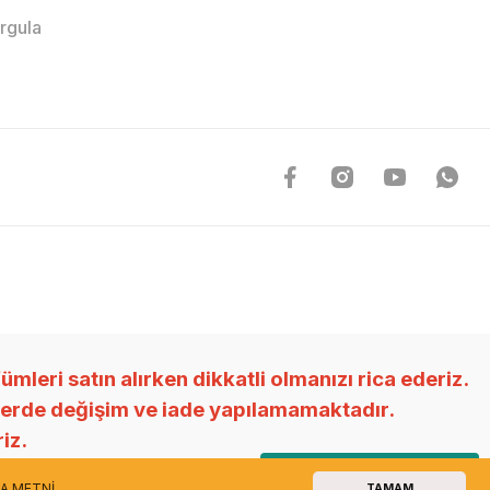
orgula
ri satın alırken dikkatli olmanızı rica ederiz.
nlerde değişim ve iade yapılamamaktadır.
riz.
Canlı WhatsApp Destek
A METNİ
TAMAM