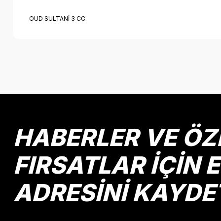
OUD SULTANİ 3 CC
Bu ürünün fiyat bilgisi, resim, ürün açıklamalarında ve diğer k
Görüş ve önerileriniz için teşekkür ederiz.
Ürün resmi kalitesiz, bozuk veya görüntülenemiyor.
Ürün açıklamasında eksik bilgiler bulunuyor.
Ürün bilgilerinde hatalar bulunuyor.
HABERLER VE ÖZ
Ürün fiyatı diğer sitelerden daha pahalı.
Bu ürüne benzer farklı alternatifler olmalı.
FIRSATLAR İÇİN 
ADRESİNİ KAYDE