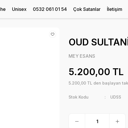
che
Unisex
0532 061 01 54
Çok Satanlar
İletişim
OUD SULTANİ
MEY ESANS
5.200,00 TL
5.200,00 TL den başlayan taks
Stok Kodu
UDSS