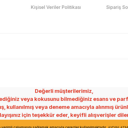
Kişisel Veriler Politikası
Sipariş S
Değerli müşterilerimiz,
ğiniz veya kokusunu bilmediğiniz esans ve parfümle
mış, kullanılmış veya deneme amacıyla alınmış ürü
ayışınız için teşekkür eder, keyifli alışverişler dile
Mey Esans
in verimli çalışmasını sağlamak amacıyla çerezler kullanılmaktadır.
AYDINLATM