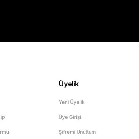
Üyelik
Yeni Üyelik
ip
Üye Girişi
ormu
Şifremi Unuttum