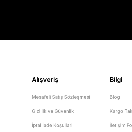
Alışveriş
Bilgi
Mesafeli Satış Sözleşmesi
Blog
Gizlilik ve Güvenlik
Kargo Tak
İptal İade Koşullari
İletişim F