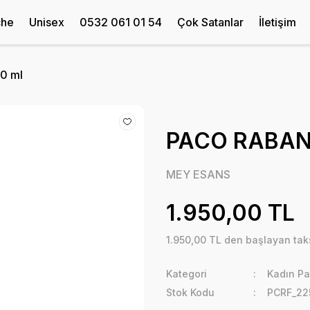
che
Unisex
0532 061 01 54
Çok Satanlar
İletişim
0 ml
PACO RABAN
MEY ESANS
1.950,00 TL
1.950,00 TL den başlayan taks
Kategori
Kadın Pa
Stok Kodu
PCRF_22