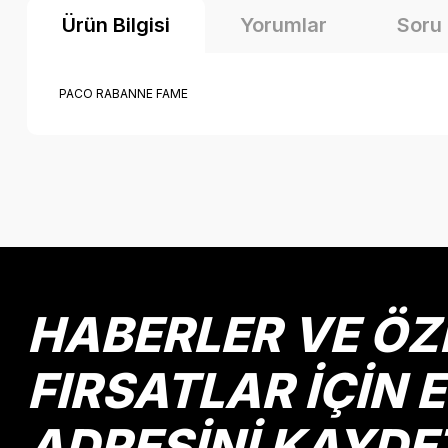
Ürün Bilgisi
Yorumlar
Soru
PACO RABANNE FAME
Bu ürünün fiyat bilgisi, resim, ürün açıklamalarında ve diğer k
Görüş ve önerileriniz için teşekkür ederiz.
Ürün resmi kalitesiz, bozuk veya görüntülenemiyor.
Ürün açıklamasında eksik bilgiler bulunuyor.
Ürün bilgilerinde hatalar bulunuyor.
HABERLER VE ÖZ
Ürün fiyatı diğer sitelerden daha pahalı.
Bu ürüne benzer farklı alternatifler olmalı.
FIRSATLAR İÇİN 
ADRESİNİ KAYDE