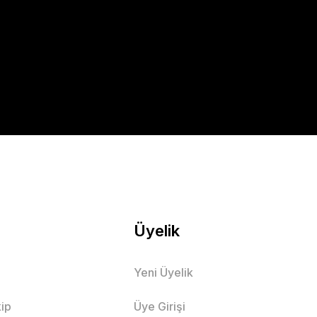
Üyelik
Yeni Üyelik
ip
Üye Girişi