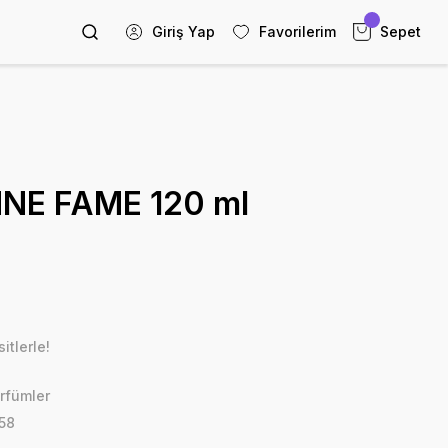
Giriş Yap
Favorilerim
Sepet
NE FAME 120 ml
itlerle!
rfümler
58