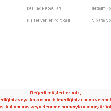
İptal İade Koşullari
İletişim F
Kişisel Veriler Politikası
Sipariş S
Değerli müşterilerimiz,
ğiniz veya kokusunu bilmediğiniz esans ve parfümle
mış, kullanılmış veya deneme amacıyla alınmış ürü