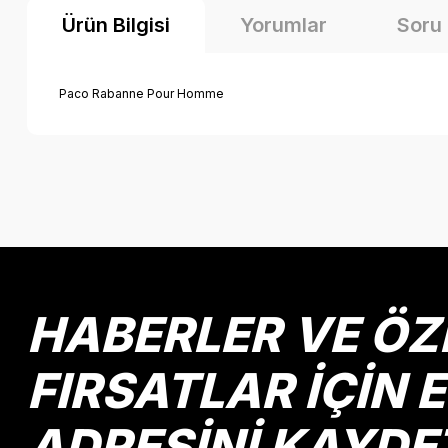
Ürün Bilgisi
Yorumlar
Soru
Paco Rabanne Pour Homme
Bu ürünün fiyat bilgisi, resim, ürün açıklamalarında ve diğer k
Görüş ve önerileriniz için teşekkür ederiz.
Ürün resmi kalitesiz, bozuk veya görüntülenemiyor.
Ürün açıklamasında eksik bilgiler bulunuyor.
Ürün bilgilerinde hatalar bulunuyor.
HABERLER VE ÖZ
Ürün fiyatı diğer sitelerden daha pahalı.
Bu ürüne benzer farklı alternatifler olmalı.
FIRSATLAR İÇİN 
ADRESİNİ KAYDE