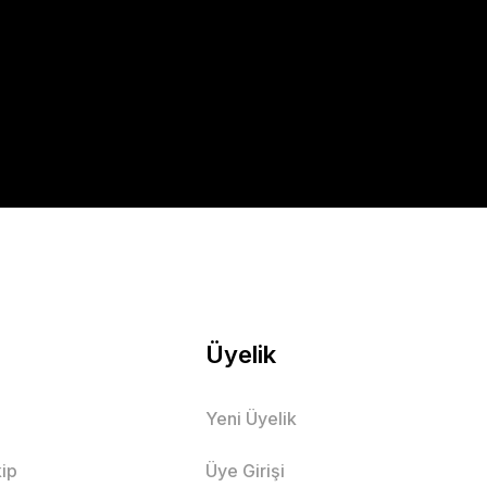
Üyelik
Yeni Üyelik
ip
Üye Girişi