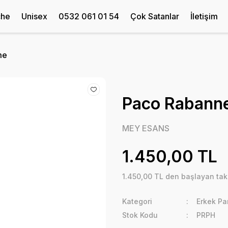
che
Unisex
0532 061 01 54
Çok Satanlar
İletişim
me
Paco Rabann
MEY ESANS
1.450,00 TL
1.450,00 TL den başlayan taks
Kategori
Erkek Pa
Stok Kodu
PRPH