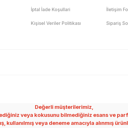
İptal İade Koşullari
İletişim F
Kişisel Veriler Politikası
Sipariş S
Değerli müşterilerimiz,
ğiniz veya kokusunu bilmediğiniz esans ve parfümle
mış, kullanılmış veya deneme amacıyla alınmış ürü