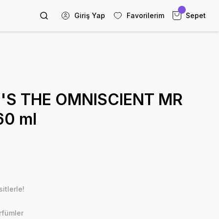
Giriş Yap
Favorilerim
Sepet
'S THE OMNISCIENT MR
0 ml
itlerle!
rfümler