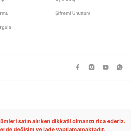
ormu
Şifremi Unuttum
orgula
ri satın alırken dikkatli olmanızı rica ederiz.
nlerde değişim ve iade yapılamamaktadır.