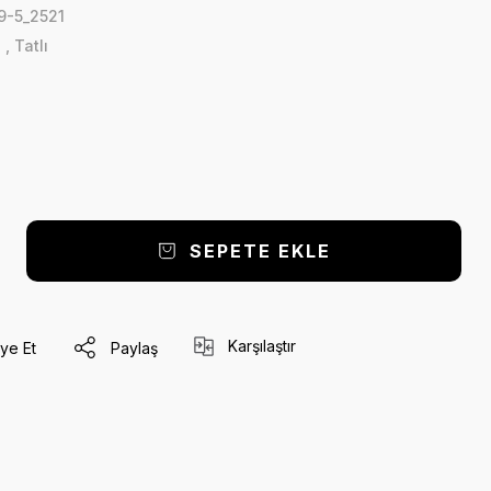
-5_2521
ı
,
Tatlı
SEPETE EKLE
Karşılaştır
ye Et
Paylaş