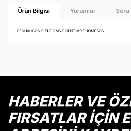
Ürün Bilgisi
Yorumlar
Soru
PENHALIGON'S THE OMNISCIENT MR THOMPSON
Bu ürünün fiyat bilgisi, resim, ürün açıklamalarında ve diğer k
Görüş ve önerileriniz için teşekkür ederiz.
Ürün resmi kalitesiz, bozuk veya görüntülenemiyor.
Ürün açıklamasında eksik bilgiler bulunuyor.
Ürün bilgilerinde hatalar bulunuyor.
HABERLER VE ÖZ
Ürün fiyatı diğer sitelerden daha pahalı.
Bu ürüne benzer farklı alternatifler olmalı.
FIRSATLAR İÇİN 