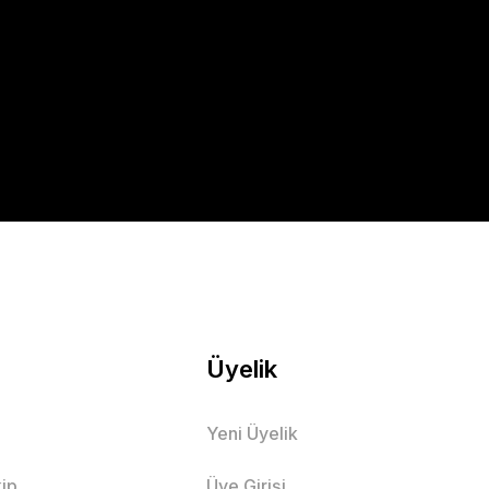
Üyelik
Yeni Üyelik
ip
Üye Girişi