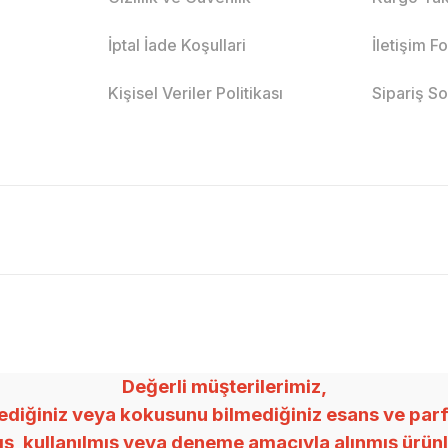
İptal İade Koşullari
İletişim F
Kişisel Veriler Politikası
Sipariş S
Değerli müşterilerimiz,
ğiniz veya kokusunu bilmediğiniz esans ve parfümle
mış, kullanılmış veya deneme amacıyla alınmış ürü