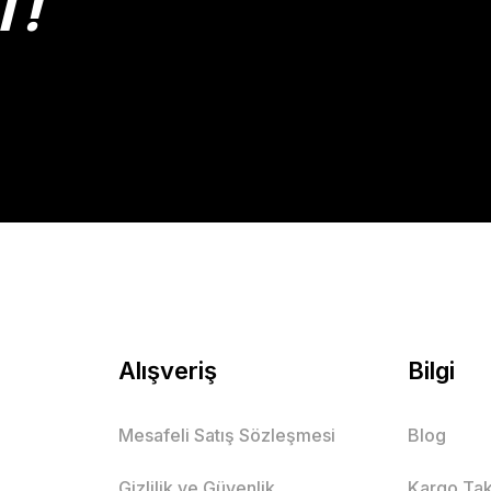
T!
Gönder
Alışveriş
Bilgi
Mesafeli Satış Sözleşmesi
Blog
Gizlilik ve Güvenlik
Kargo Tak