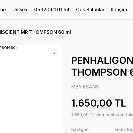
che
Unisex
0532 061 01 54
Çok Satanlar
İletişim
ISCIENT MR THOMPSON 60 ml
PENHALIGON
THOMPSON 6
MEY ESANS
1.650,00 TL
1.650,00 TL den başlayan taks
Kategori
Erkek Pa