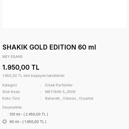
SHAKIK GOLD EDITION 60 ml
MEY ESANS
1.950,00 TL
1.950,00 TL den başlayan taksitlerle!
Kategori
Erkek Parfümler
Stok Kodu
MEY1508-5_2509
Koku Türü
Baharatlı
,
Odunsu
,
Oryantal
Seçenekler
120 ml - ( 2.450,00 TL )
60 ml - ( 1.950,00 TL )