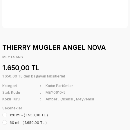
THIERRY MUGLER ANGEL NOVA
MEY ESANS
1.650,00 TL
1.650,00 TL den başlayan taksitlerle!
Kategori
Kadın Parfümler
Stok Kodu
MEY0610-5
Koku Türü
Amber
,
Çiçeksi
,
Meyvemsi
Seçenekler
120 ml - ( 1.950,00 TL )
60 ml - ( 1.650,00 TL )