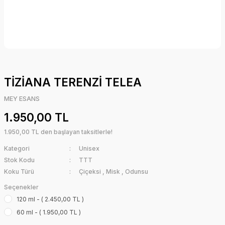
TİZİANA TERENZİ TELEA
MEY ESANS
1.950,00 TL
1.950,00 TL den başlayan taksitlerle!
Kategori
Unisex
Stok Kodu
TTT
Koku Türü
Çiçeksi
,
Misk
,
Odunsu
Seçenekler
120 ml - ( 2.450,00 TL )
60 ml - ( 1.950,00 TL )