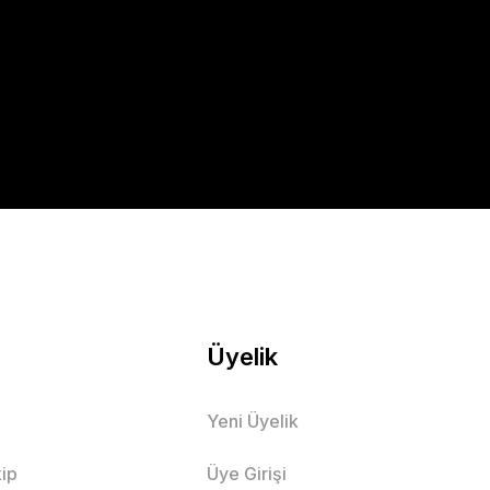
Üyelik
Yeni Üyelik
ip
Üye Girişi