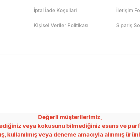
İptal İade Koşullari
İletişim F
Kişisel Veriler Politikası
Sipariş S
Değerli müşterilerimiz,
ğiniz veya kokusunu bilmediğiniz esans ve parfümle
mış, kullanılmış veya deneme amacıyla alınmış ürü