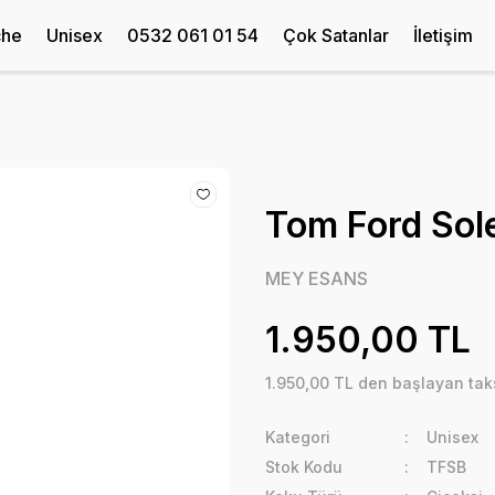
che
Unisex
0532 061 01 54
Çok Satanlar
İletişim
Tom Ford Sole
MEY ESANS
1.950,00 TL
1.950,00 TL den başlayan taks
Kategori
Unisex
Stok Kodu
TFSB