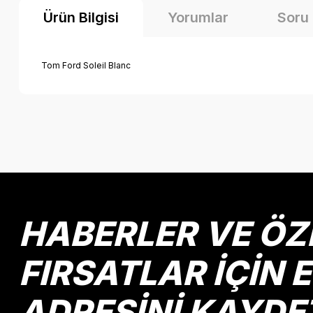
Ürün Bilgisi
Yorumlar
Soru
Tom Ford Soleil Blanc
Bu ürünün fiyat bilgisi, resim, ürün açıklamalarında ve diğer k
Görüş ve önerileriniz için teşekkür ederiz.
Ürün resmi kalitesiz, bozuk veya görüntülenemiyor.
Ürün açıklamasında eksik bilgiler bulunuyor.
Ürün bilgilerinde hatalar bulunuyor.
HABERLER VE ÖZ
Ürün fiyatı diğer sitelerden daha pahalı.
Bu ürüne benzer farklı alternatifler olmalı.
FIRSATLAR İÇİN 
ADRESİNİ KAYDE