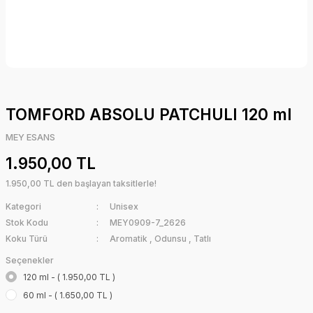
TOMFORD ABSOLU PATCHULI 120 ml
MEY ESANS
1.950,00 TL
1.950,00 TL den başlayan taksitlerle!
Kategori
Unisex
Stok Kodu
MEY0909-7_2626
Koku Türü
Aromatik
,
Odunsu
,
Tatlı
Seçenekler
120 ml - ( 1.950,00 TL )
60 ml - ( 1.650,00 TL )