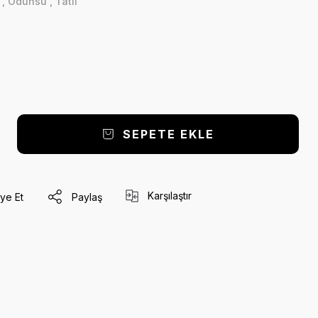
k
,
Odunsu
,
Tatlı
SEPETE EKLE
Karşılaştır
ye Et
Paylaş