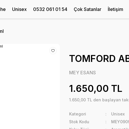
che
Unisex
0532 061 01 54
Çok Satanlar
İletişim
ml
TOMFORD AB
MEY ESANS
1.650,00 TL
1.650,00 TL den başlayan taks
Kategori
Unisex
Stok Kodu
MEY0909