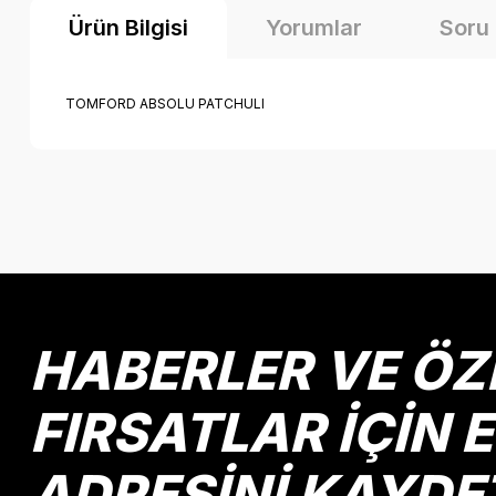
Ürün Bilgisi
Yorumlar
Soru
TOMFORD ABSOLU PATCHULI
Bu ürünün fiyat bilgisi, resim, ürün açıklamalarında ve diğer k
Görüş ve önerileriniz için teşekkür ederiz.
Ürün resmi kalitesiz, bozuk veya görüntülenemiyor.
Ürün açıklamasında eksik bilgiler bulunuyor.
Ürün bilgilerinde hatalar bulunuyor.
HABERLER VE ÖZ
Ürün fiyatı diğer sitelerden daha pahalı.
Bu ürüne benzer farklı alternatifler olmalı.
FIRSATLAR İÇİN 
ADRESİNİ KAYDE