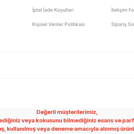
İptal İade Koşullari
İletişim F
Kişisel Veriler Politikası
Sipariş S
Değerli müşterilerimiz,
ğiniz veya kokusunu bilmediğiniz esans ve parfümle
mış, kullanılmış veya deneme amacıyla alınmış ürü