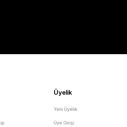
Üyelik
Yeni Üyelik
ip
Üye Girişi