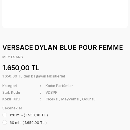
VERSACE DYLAN BLUE POUR FEMME
MEY ESANS
1.650,00 TL
1.650,00 TL den başlayan taksitlerle!
Kategori
Kadın Parfümler
Stok Kodu
VDBPF
Koku Türü
Çiçeksi
,
Meyvemsi
,
Odunsu
Seçenekler
120 ml - ( 1.950,00 TL )
60 ml - ( 1.650,00 TL )