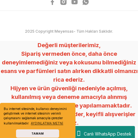
2025 Copyright Meyensas- Tüm Hakları Saklıdır.
Değerli müşterilerimiz,
Sipariş vermeden önce, daha önce
deneyimlemediğiniz veya kokusunu bilmediğiniz
esans ve parfümleri satın alırken dikkatli olmanızı
rica ederiz.
Hijyen ve ürün güvenliği nedeniyle açılmış,
kullanılmış veya deneme amacıyla alınmış
ürünlerde değişim ve iade yapılamamaktadır.
Bu internet sitesinde, kullanıcı deneyimini
Anlayışınız için teşekkür eder, keyifli alışverişler
geliştirmek ve internet sitesinin verimli
çalışmasını sağlamak amacıyla çerezler
dileriz.
kullanılmaktadır.
AYDINLATMA METNİ
Mey Esans
Canlı WhatsApp Destek
TAMAM