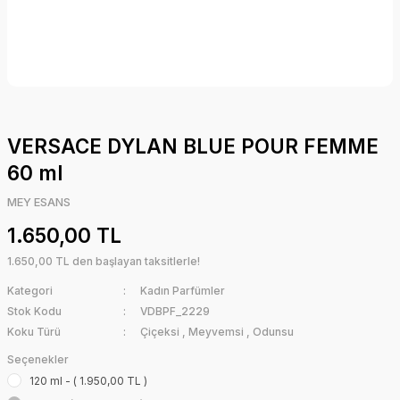
VERSACE DYLAN BLUE POUR FEMME
60 ml
MEY ESANS
1.650,00 TL
1.650,00 TL den başlayan taksitlerle!
Kategori
Kadın Parfümler
Stok Kodu
VDBPF_2229
Koku Türü
Çiçeksi
,
Meyvemsi
,
Odunsu
Seçenekler
120 ml - ( 1.950,00 TL )