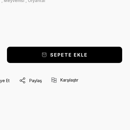
ı
,
Meyvemsi
,
Oryantal
SEPETE EKLE
Karşılaştır
ye Et
Paylaş