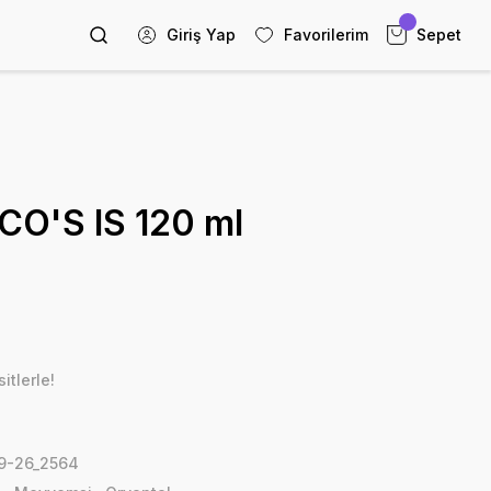
Giriş Yap
Favorilerim
Sepet
O'S IS 120 ml
itlerle!
9-26_2564