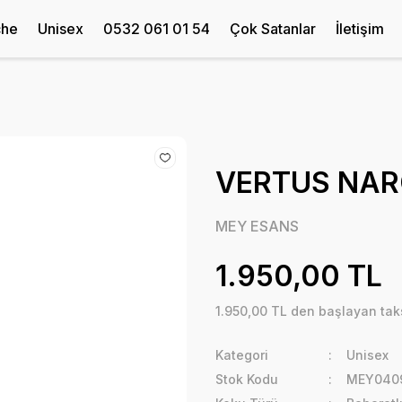
che
Unisex
0532 061 01 54
Çok Satanlar
İletişim
VERTUS NARC
MEY ESANS
1.950,00 TL
1.950,00 TL den başlayan taks
Kategori
Unisex
Stok Kodu
MEY040