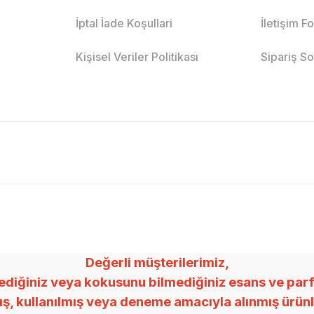
İptal İade Koşullari
İletişim F
Kişisel Veriler Politikası
Sipariş S
Değerli müşterilerimiz,
ğiniz veya kokusunu bilmediğiniz esans ve parfümle
mış, kullanılmış veya deneme amacıyla alınmış ürü