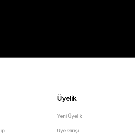
Üyelik
Yeni Üyelik
ip
Üye Girişi