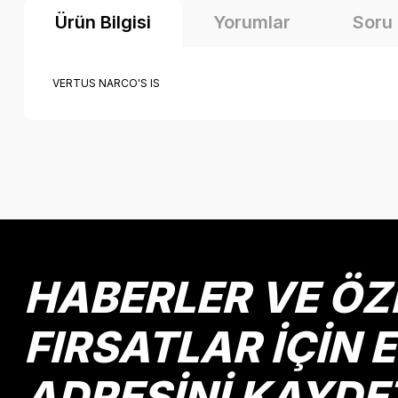
Ürün Bilgisi
Yorumlar
Soru
VERTUS NARCO'S IS
Bu ürünün fiyat bilgisi, resim, ürün açıklamalarında ve diğer k
Görüş ve önerileriniz için teşekkür ederiz.
Ürün resmi kalitesiz, bozuk veya görüntülenemiyor.
Ürün açıklamasında eksik bilgiler bulunuyor.
Ürün bilgilerinde hatalar bulunuyor.
HABERLER VE ÖZ
Ürün fiyatı diğer sitelerden daha pahalı.
Bu ürüne benzer farklı alternatifler olmalı.
FIRSATLAR İÇİN 
ADRESİNİ KAYDE