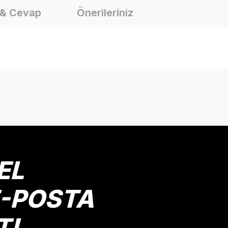
 & Cevap
Önerileriniz
onularda yetersiz gördüğünüz noktaları öneri formunu kullanarak tarafımız
Ürün hakkında henüz soru sorulmamış.
Bu ürüne ilk yorumu siz yapın!
Yorum Yaz
Soru Sor
EL
E-POSTA
T!