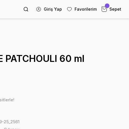
Giriş Yap
Favorilerim
Sepet
 PATCHOULI 60 ml
itlerle!
-25_2561