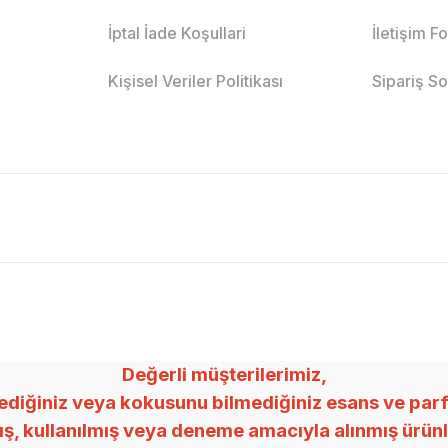
İptal İade Koşullari
İletişim F
Kişisel Veriler Politikası
Sipariş S
Değerli müşterilerimiz,
ğiniz veya kokusunu bilmediğiniz esans ve parfümle
mış, kullanılmış veya deneme amacıyla alınmış ürü