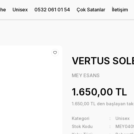
che
Unisex
0532 061 01 54
Çok Satanlar
İletişim
VERTUS SOLE
MEY ESANS
1.650,00 TL
1.650,00 TL den başlayan taks
Kategori
Unisex
Stok Kodu
MEY0409