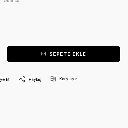
ı
,
Odunsu
SEPETE EKLE
Karşılaştır
ye Et
Paylaş