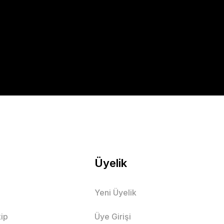
Üyelik
Yeni Üyelik
ip
Üye Girişi