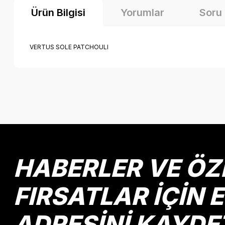
Ürün Bilgisi
Yorumlar
Soru
VERTUS SOLE PATCHOULI
Bu ürünün fiyat bilgisi, resim, ürün açıklamalarında ve diğer k
Görüş ve önerileriniz için teşekkür ederiz.
Ürün resmi kalitesiz, bozuk veya görüntülenemiyor.
Ürün açıklamasında eksik bilgiler bulunuyor.
Ürün bilgilerinde hatalar bulunuyor.
HABERLER VE ÖZ
Ürün fiyatı diğer sitelerden daha pahalı.
Bu ürüne benzer farklı alternatifler olmalı.
FIRSATLAR İÇİN 
ADRESİNİ KAYDE