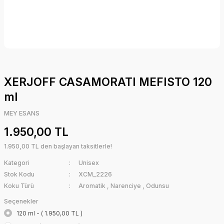
XERJOFF CASAMORATI MEFISTO 120
ml
MEY ESANS
1.950,00 TL
1.950,00 TL den başlayan taksitlerle!
Kategori
Unisex
Stok Kodu
XCM_2226
Koku Türü
Aromatik
,
Narenciye
,
Odunsu
Seçenekler
120 ml - ( 1.950,00 TL )