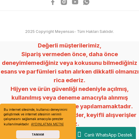
2025 Copyright Meyensas- Tüm Hakları Saklıdır.
Değerli müşterilerimiz,
Sipariş vermeden önce, daha önce
deneyimlemediğiniz veya kokusunu bilmediğiniz
esans ve parfümleri satın alırken dikkatli olmanızı
rica ederiz.
Hijyen ve ürün güvenliği nedeniyle açılmış,
kullanılmış veya deneme amacıyla alınmış
ürünlerde değişim ve iade yapılamamaktadır.
Bu internet sitesinde, kullanıcı deneyimini
Anlayışınız için teşekkür eder, keyifli alışverişler
geliştirmek ve internet sitesinin verimli
çalışmasını sağlamak amacıyla çerezler
dileriz.
kullanılmaktadır.
AYDINLATMA METNİ
Mey Esans
Canlı WhatsApp Destek
TAMAM