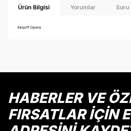
Ürün Bilgisi
Yorumlar
Soru
Xerjoff Opera
Bu ürünün fiyat bilgisi, resim, ürün açıklamalarında ve diğer k
Görüş ve önerileriniz için teşekkür ederiz.
Ürün resmi kalitesiz, bozuk veya görüntülenemiyor.
Ürün açıklamasında eksik bilgiler bulunuyor.
Ürün bilgilerinde hatalar bulunuyor.
HABERLER VE ÖZ
Ürün fiyatı diğer sitelerden daha pahalı.
Bu ürüne benzer farklı alternatifler olmalı.
FIRSATLAR İÇİN 
ADRESİNİ KAYDE