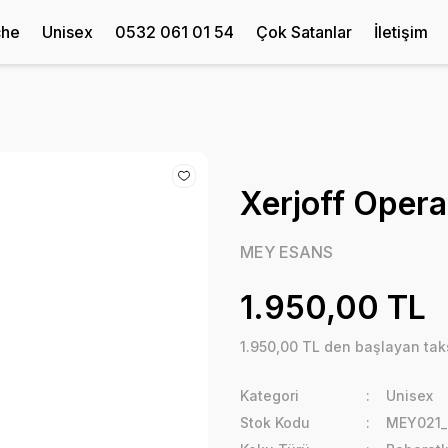
che
Unisex
0532 061 01 54
Çok Satanlar
İletişim
Xerjoff Opera
MEY ESANS
1.950,00 TL
1.950,00 TL den başlayan taks
Kategori
Unisex
Stok Kodu
MEY021