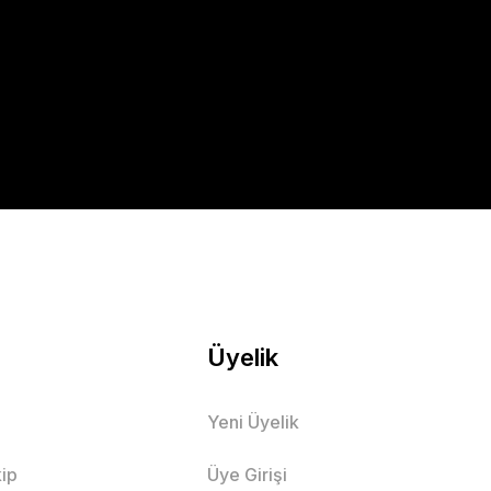
Üyelik
Yeni Üyelik
ip
Üye Girişi