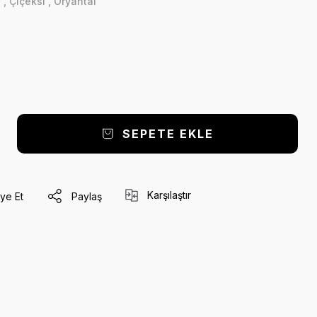
ı
,
Çiçeksi
,
Oryantal
SEPETE EKLE
Karşılaştır
ye Et
Paylaş