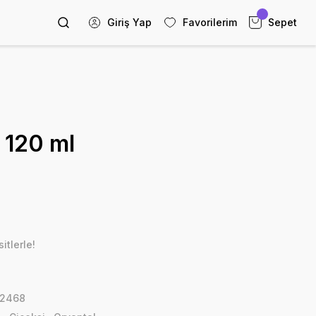
Giriş Yap
Favorilerim
Sepet
 120 ml
itlerle!
_2468