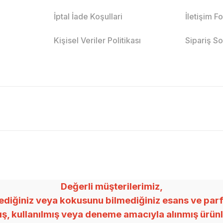
İptal İade Koşullari
İletişim F
Kişisel Veriler Politikası
Sipariş S
Değerli müşterilerimiz,
ğiniz veya kokusunu bilmediğiniz esans ve parfümle
mış, kullanılmış veya deneme amacıyla alınmış ürü