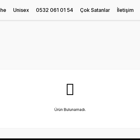
che
Unisex
0532 061 01 54
Çok Satanlar
İletişim
Ürün Bulunamadı.